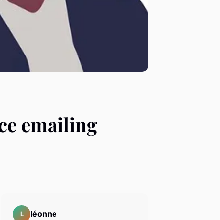
nce emailing
léonne
L