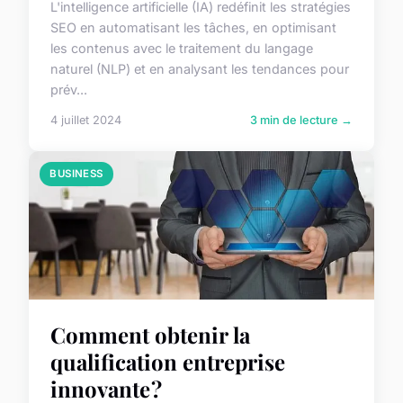
L'intelligence artificielle (IA) redéfinit les stratégies
SEO en automatisant les tâches, en optimisant
les contenus avec le traitement du langage
naturel (NLP) et en analysant les tendances pour
prév...
4 juillet 2024
3 min de lecture →
BUSINESS
Comment obtenir la
qualification entreprise
innovante ?