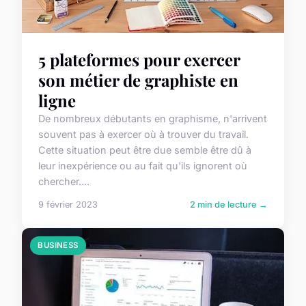
5 plateformes pour exercer
son métier de graphiste en
ligne
De nombreux débutants en graphisme, n'arrivent
souvent pas à exercer où à trouver du travail.
Cette situation peut être due semble être dû à
leur inexpérience ou au fait qu'ils ignorent où
chercher....
9 février 2023
2 min de lecture →
BUSINESS