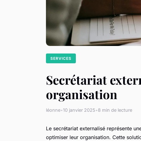
SERVICES
Secrétariat extern
organisation
léonne
•
10 janvier 2025
•
8 min de lecture
Le secrétariat externalisé représente un
optimiser leur organisation. Cette solut