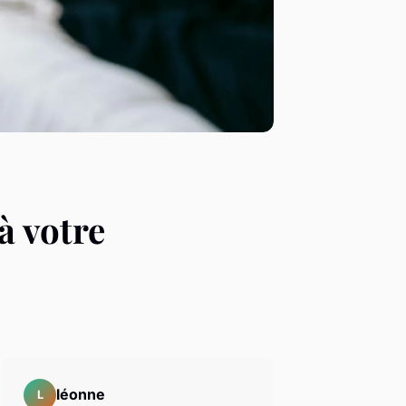
à votre
léonne
L