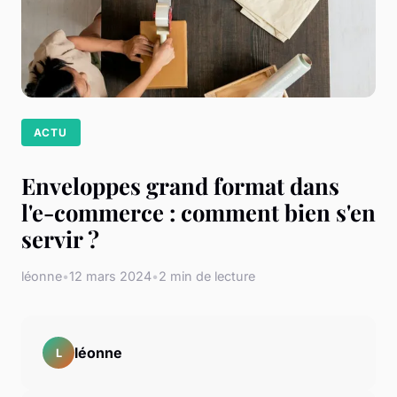
ACTU
Enveloppes grand format dans
l'e-commerce : comment bien s'en
servir ?
léonne
•
12 mars 2024
•
2 min de lecture
léonne
L