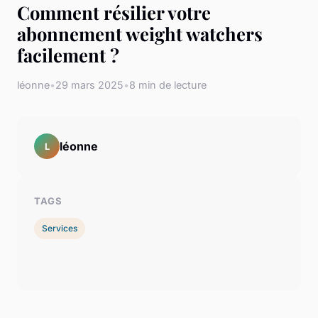
Comment résilier votre
abonnement weight watchers
facilement ?
léonne
•
29 mars 2025
•
8 min de lecture
léonne
L
TAGS
Services