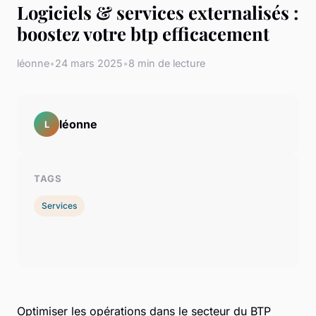
Logiciels & services externalisés :
boostez votre btp efficacement
léonne
•
24 mars 2025
•
8 min de lecture
léonne
L
TAGS
Services
Optimiser les opérations dans le secteur du BTP